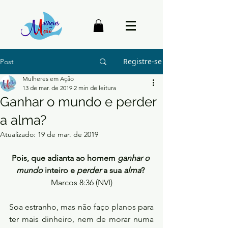
Registre-se
Post
Mulheres em Ação
13 de mar. de 2019
2 min de leitura
Ganhar o mundo e perder
a alma?
Atualizado:
19 de mar. de 2019
Pois, que adianta ao homem 
ganhar o 
mundo
 inteiro e 
perder
 a sua 
alma
?
Marcos 8:36 (NVI)
Soa estranho, mas não faço planos para 
ter mais dinheiro, nem de morar numa 