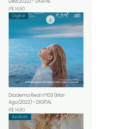
Dez/2022) - DIGITAL
Preço
R$ 14,80
Digital
Diadema Real nº103 (Mai-
Ago/2022) - DIGITAL
Preço
R$ 14,80
Avulsas