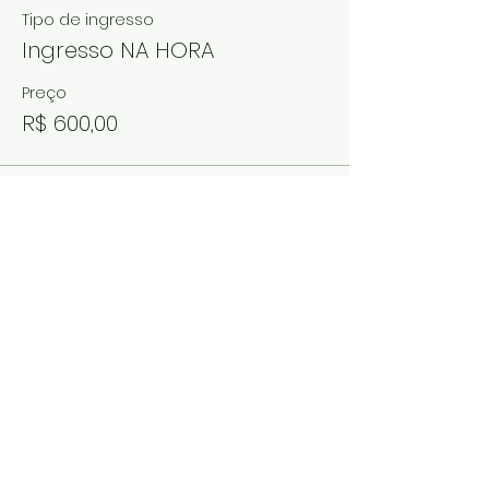
Tipo de ingresso
Ingresso NA HORA
Preço
R$ 600,00
Compartilhe esse evento
mulheresemacao@igrejacristaevangeli
ca.com.br