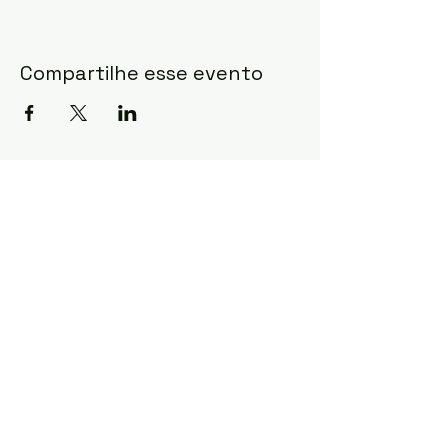
Compartilhe esse evento
mulheresemacao@igrejacristaevangeli
ca.com.br
©2022 by Mulheres em Ação - ICEB.