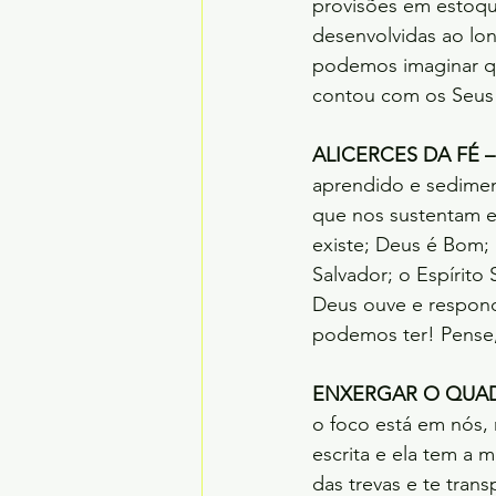
provisões em estoqu
desenvolvidas ao lo
podemos imaginar qu
contou com os Seus 
ALICERCES DA FÉ –
aprendido e sedimen
que nos sustentam em
existe; Deus é Bom; 
Salvador; o Espírito
Deus ouve e responde
podemos ter! Pense, 
ENXERGAR O QUAD
o foco está em nós, 
escrita e ela tem a 
das trevas e te tran