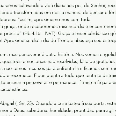
aramos cultivando a vida diária aos pés do Senhor, re
 sendo transformadas em nossa maneira de pensar e forta
 Hebreus: “assim, aproximemo-nos com toda
da graça, onde receberemos misericórdia e encontrarem
r preciso” (Hb 4:16 – NVT). Graça e misericórdia são g
e! Aproxime-se dia a dia do Trono e abasteça seu estoq
, mas perseverar é outra história. Nos vemos engolid
 questões emocionais não resolvidas, falta de gratidão, 
, não temos recursos para enfrentá-la e ficamos sem rum
do e recomece. Fique atenta a tudo que tenta te distrair 
te ensinar a perseverar e permanecer firme na fé para e
circunstância. 
Abigail (I Sm 25). Quando a crise bateu à sua porta, esta
mor a Deus, sabedoria, humildade, prontidão para agir e