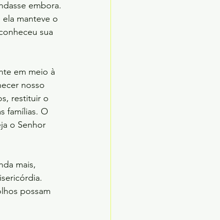
andasse embora.
 ela manteve o 
econheceu sua 
ente em meio à 
hecer nosso 
 restituir o 
s famílias. O 
eja o Senhor 
nda mais,
ericórdia.
olhos possam 