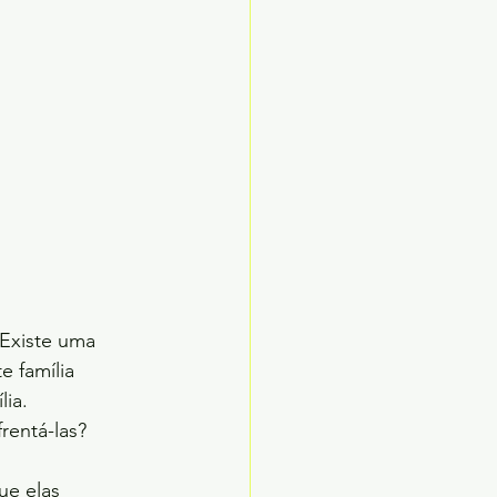
 Existe uma
e família 
ia. 
rentá-las?
ue elas