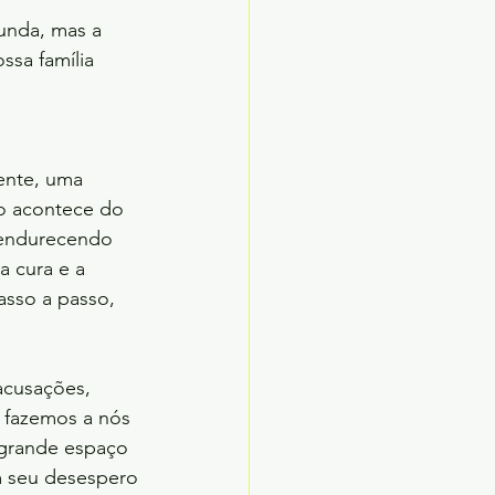
funda, mas a
sa família 
ente, uma 
ão acontece do 
i endurecendo 
 cura e a 
sso a passo, 
 acusações,
e fazemos a nós
 grande espaço
em seu desespero