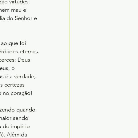
ão virtudes 
omem mau e 
ia do Senhor e 
 ao que foi
erdades eternas
cerces: Deus 
eus, o 
s é a verdade; 
s certezas 
s no coração!
fazendo quando
 maior sendo 
u do império 
A). Além da 