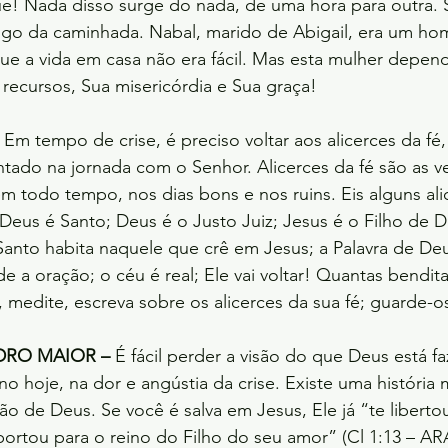
e! Nada disso surge do nada, de uma hora para outra. S
ngo da caminhada. Nabal, marido de Abigail, era um h
e a vida em casa não era fácil. Mas esta mulher depend
recursos, Sua misericórdia e Sua graça!
 Em tempo de crise, é preciso voltar aos alicerces da fé,
tado na jornada com o Senhor. Alicerces da fé são as v
 todo tempo, nos dias bons e nos ruins. Eis alguns ali
Deus é Santo; Deus é o Justo Juiz; Jesus é o Filho de D
 Santo habita naquele que crê em Jesus; a Palavra de Deu
 a oração; o céu é real; Ele vai voltar! Quantas bendita
medite, escreva sobre os alicerces da sua fé; guarde-o
RO MAIOR –
 É fácil perder a visão do que Deus está 
no hoje, na dor e angústia da crise. Existe uma história
mão de Deus. Se você é salva em Jesus, Ele já “te liberto
sportou para o reino do Filho do seu amor” (Cl 1:13 – AR