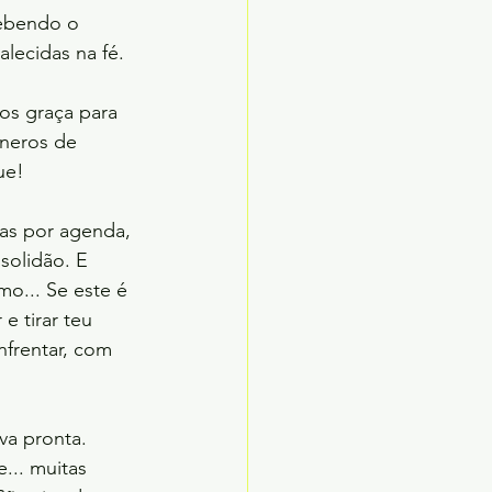
cebendo o 
lecidas na fé. 
os graça para 
êneros de 
ue!
as por agenda,
solidão. E 
o... Se este é 
e tirar teu 
nfrentar, com 
va pronta. 
... muitas 