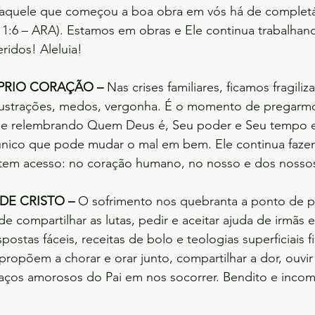
aquele que começou a boa obra em vós há de completá-
p 1:6 – ARA). Estamos em obras e Ele continua trabalha
ridos! Aleluia!
PRIO CORAÇÃO –
 Nas crises familiares, ficamos fragili
frustrações, medos, vergonha. É o momento de pregarmo
e relembrando Quem Deus é, Seu poder e Seu tempo e
 único que pode mudar o mal em bem. Ele continua faze
tem acesso: no coração humano, no nosso e dos nosso
DE CRISTO –
 O sofrimento nos quebranta a ponto de 
 compartilhar as lutas, pedir e aceitar ajuda de irmãs e 
postas fáceis, receitas de bolo e teologias superficiais f
ropõem a chorar e orar junto, compartilhar a dor, ouvir
ços amorosos do Pai em nos socorrer. Bendito e incom