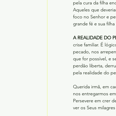
pela cura da filha 
Aqueles que deveria
foco no Senhor e pe
grande fé e sua filha
A REALIDADE DO P
crise familiar. É ló
pecado, nos arrepend
que for possível, e s
perdão liberta, derr
pela realidade do p
Querida irmã, em cad
nos entregarmos em
Persevere em crer d
ver os Seus milagres