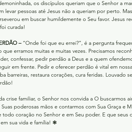
endemoninhada, os discípulos queriam que o Senhor a m
m levar pessoas até Jesus não a queriam por perto. Mas
rseverou em buscar humildemente o Seu favor. Jesus r
 foi curada!
ERDÃO –
 “Onde foi que eu errei?”, é a pergunta frequ
gico que erramos muitas e muitas vezes. Precisamos recon
er, confessar, pedir perdão a Deus e a quem ofendemos,
eguir em frente. Pedir e oferecer perdão é vital em nossa
uba barreiras, restaura corações, cura feridas. Louvado s
erdão!
a crise familiar, o Senhor nos convida a O buscarmos ai
 Suas poderosas mãos e contarmos com Sua Graça e Mis
e todo coração no Senhor e em Seu poder. E que seus 
 em sua vida e família! ❃