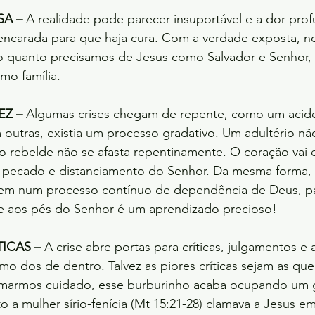
A – 
A realidade pode parecer insuportável e a dor pro
encarada para que haja cura. Com a verdade exposta, nos
 quanto precisamos de Jesus como Salvador e Senhor, 
mo família.
EZ –
 Algumas crises chegam de repente, como um acid
 outras, existia um processo gradativo. Um adultério n
lho rebelde não se afasta repentinamente. O coração va
pecado e distanciamento do Senhor. Da mesma forma, a
em num processo contínuo de dependência de Deus, pa
oje aos pés do Senhor é um aprendizado precioso!
ICAS –
 A crise abre portas para críticas, julgamentos e
mo dos de dentro. Talvez as piores críticas sejam as qu
omarmos cuidado, esse burburinho acaba ocupando um
 a mulher sírio-fenícia (Mt 15:21-28) clamava a Jesus 