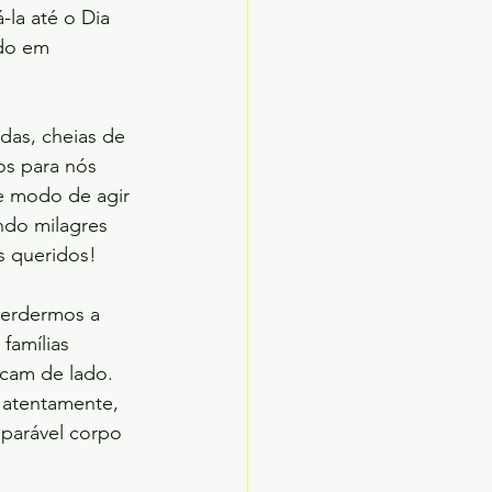
la até o Dia 
ndo em
zadas, cheias de
s para nós 
 modo de agir 
ndo milagres 
s queridos!
perdermos a 
famílias 
icam de lado. 
 atentamente, 
parável corpo 