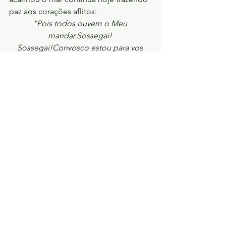
paz aos corações aflitos:
“Pois todos ouvem o Meu 
mandar.Sossegai! 
Sossegai!Convosco estou para vos 
salvar.Paz! Paz gozai!” (SH 102)
	Que essa promessa renove nossa 
fé e nos lembre: não estamos sozinhos 
na tempestade, o Mestre está no barco.
Oração:
Senhor Deus, diante da Tua 
Palavra, reconheço o quanto sou 
pequena quando as ondas se 
levantam. Confesso que, muitas vezes, 
o barulho da tempestade tenta abafar 
a minha esperança, e o peso da 
tribulação me faz desejar recuar. 
Minhas mãos estão vazias e minhas 