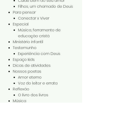
Cuide bem do seu amor
Filhos, um chamado de Deus
Para pensar
Conectar x Viver
Especial
Música, ferramento de
educação cristã
Ministério infantil
Testemunho
Experiência com Deus
Espaço kids
Dicas de atividades
Nossos poetas
Amor eterno
Voz do leitor e errata
Reflexão
O livro dos livros
Música
Infinitamente mais
Nossos pequeninos